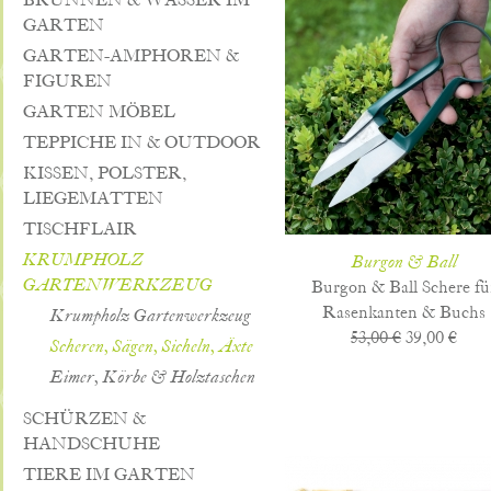
BRUNNEN & WASSER IM
GARTEN
GARTEN-AMPHOREN &
FIGUREN
GARTEN MÖBEL
TEPPICHE IN & OUTDOOR
KISSEN, POLSTER,
LIEGEMATTEN
TISCHFLAIR
KRUMPHOLZ
Burgon & Ball
GARTENWERKZEUG
Burgon & Ball Schere fü
Rasenkanten & Buchs
Krumpholz Gartenwerkzeug
53,00 €
39,00 €
Scheren, Sägen, Sicheln, Äxte
Eimer, Körbe & Holztaschen
SCHÜRZEN &
HANDSCHUHE
TIERE IM GARTEN