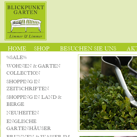
HOME
SHOP
BESUCHEN SIE UNS
AK
%SALE%
WOHNEN & GARTEN
COLLECTION
SHOPPING IN
ZEITSCHRIFTEN
SHOPPING IN LAND &
BERGE
NEUHEITEN
ENGLISCHE
GARTENHÄUSER