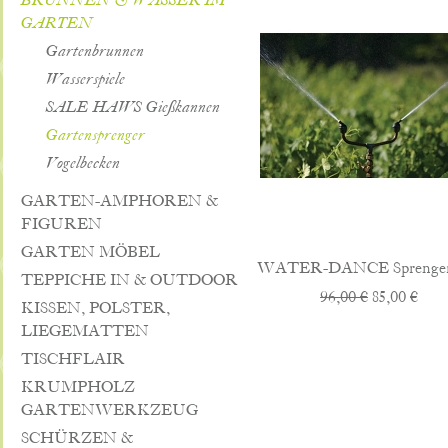
BRUNNEN & WASSER IM
GARTEN
Gartenbrunnen
Wasserspiele
SALE HAWS Gießkannen
Gartensprenger
Vogelbecken
GARTEN-AMPHOREN &
FIGUREN
GARTEN MÖBEL
WATER-DANCE Sprenger
TEPPICHE IN & OUTDOOR
96,00 €
85,00 €
KISSEN, POLSTER,
LIEGEMATTEN
TISCHFLAIR
KRUMPHOLZ
GARTENWERKZEUG
SCHÜRZEN &