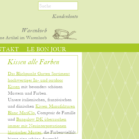
Kundenkonto
Warenkorb
ine
Artikel im Warenkorb
NTAKT
LE BON JOUR
Kissen alle Farben
Das Blickpunkt Garten Sortiment
hochwertiger In- und outdoor
Kissen
mit besonders schönen
Mustern und Farben.
Unsere italienischen, französischen
und dänischen
Kissen Manufakturen
Blanc MariClo
, Comptoir de Famille
und
Bungalow DK überraschen
immer mit Neuinterpretationen
klassischer Muster,
die Farbenvielfalt