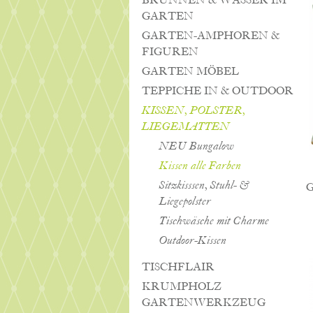
BRUNNEN & WASSER IM
GARTEN
GARTEN-AMPHOREN &
FIGUREN
GARTEN MÖBEL
TEPPICHE IN & OUTDOOR
KISSEN, POLSTER,
LIEGEMATTEN
NEU Bungalow
Kissen alle Farben
Sitzkisssen, Stuhl- &
G
Liegepolster
Tischwäsche mit Charme
Outdoor-Kissen
TISCHFLAIR
KRUMPHOLZ
GARTENWERKZEUG