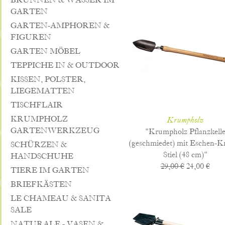
BRUNNEN & WASSER IM
GARTEN
GARTEN-AMPHOREN &
FIGUREN
GARTEN MÖBEL
TEPPICHE IN & OUTDOOR
KISSEN, POLSTER,
LIEGEMATTEN
TISCHFLAIR
KRUMPHOLZ
Krumpholz
GARTENWERKZEUG
"Krumpholz Pflanzkell
(geschmiedet) mit Eschen-K
SCHÜRZEN &
Stiel (48 cm)"
HANDSCHUHE
29,00 €
24,00 €
TIERE IM GARTEN
BRIEFKÄSTEN
LE CHAMEAU & SANITA
SALE
NATURALE - VASEN &