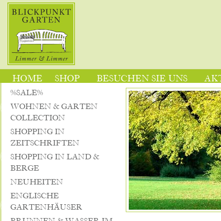
HOME
SHOP
BESUCHEN SIE UNS
AK
%SALE%
WOHNEN & GARTEN
COLLECTION
SHOPPING IN
ZEITSCHRIFTEN
SHOPPING IN LAND &
BERGE
NEUHEITEN
ENGLISCHE
GARTENHÄUSER