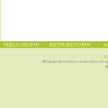
VERSANDINFOS
RETOURENINFOS
A
D
Blickpunkt Garten bietet von der Schere bis z
©