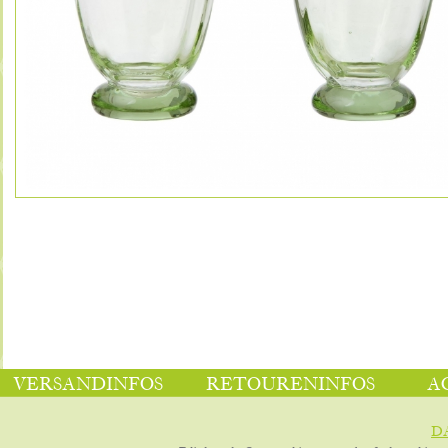
VERSANDINFOS
RETOURENINFOS
A
D