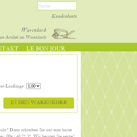
Kundenkonto
Warenkorb
ine
Artikel im Warenkorb
NTAKT
LE BON JOUR
ter-Lauflänge:
IN DEN WARENKORB
dukt? Dann schreiben Sie uns eine kurze
er: 089 / 68 72 32. Wir beraten Sie gerne!