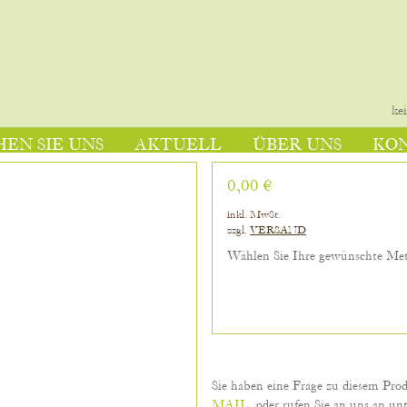
ke
EN SIE UNS
AKTUELL
ÜBER UNS
KO
0,00 €
inkl. MwSt.
zzgl.
VERSAND
Wählen Sie Ihre gewünschte Me
Sie haben eine Frage zu diesem Pro
MAIL
, oder rufen Sie an uns an unt