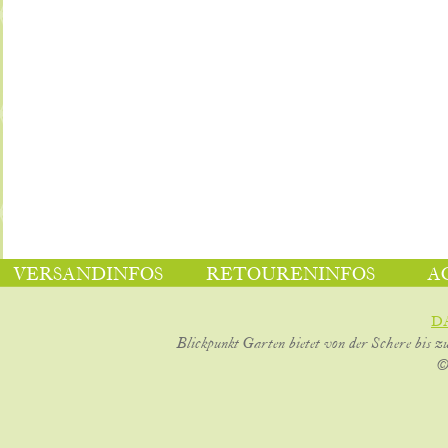
VERSANDINFOS
RETOURENINFOS
A
D
Blickpunkt Garten bietet von der Schere bis z
©