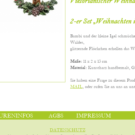
Viktorianischer Weihn
2-er Set „Weihnachten
Bambi und der kleine Igel schmück
Waldes,
glitzernde Flöckchen erhellen das W
Maße:
11 x 2 x 13 cm
Material:
Kunstharz handbemalt, Gli
Sie haben eine Frage zu diesem Pro
MAIL
, oder rufen Sie an uns an unt
URENINFOS
AGBS
IMPRESSUM
DATENSCHUTZ