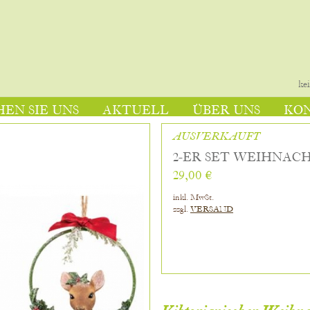
ke
EN SIE UNS
AKTUELL
ÜBER UNS
KO
AUSVERKAUFT
2-ER SET WEIHNAC
29,00 €
inkl. MwSt.
zzgl.
VERSAND