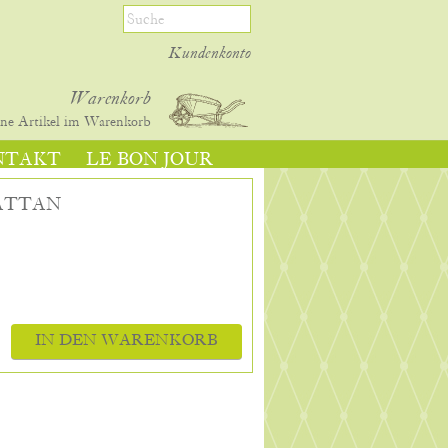
Kundenkonto
Warenkorb
ine
Artikel im Warenkorb
NTAKT
LE BON JOUR
ATTAN
IN DEN WARENKORB