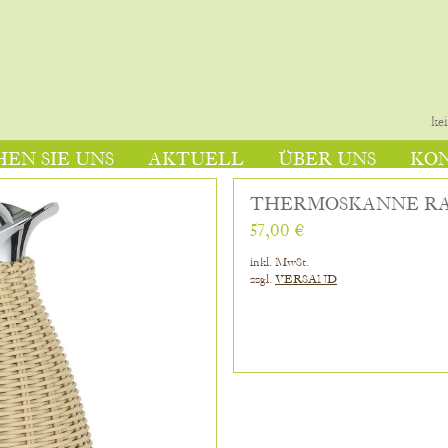
ke
EN SIE UNS
AKTUELL
ÜBER UNS
KO
THERMOSKANNE R
57,00 €
inkl. MwSt.
zzgl.
VERSAND