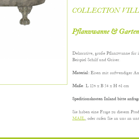
COLLECTION VIL
Pflanzwanne & Garten
Dekorative, große Pflanzwanne für
Beispiel Schilf und Gräser.
Material:
Eisen mit aufwendiger An
Maße
: L 126 x B 54 x H 61 cm
Speditionskosten Inland bitte anfra
Sie haben eine Frage zu diesem Pro
MAIL
, oder rufen Sie an uns an unt