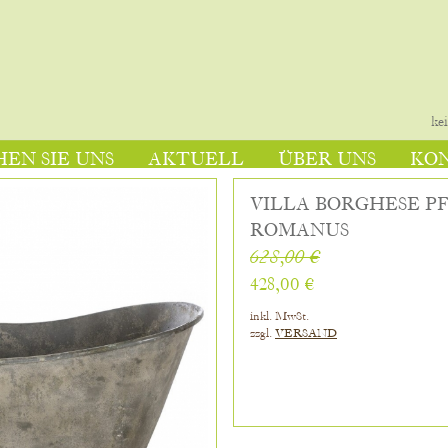
ke
EN SIE UNS
AKTUELL
ÜBER UNS
KO
VILLA BORGHESE 
ROMANUS
628,00 €
428,00 €
inkl. MwSt.
zzgl.
VERSAND