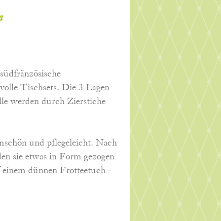
m
e südfränzösische
lvolle Tischsets. Die 3-Lagen
e werden durch Zierstiche
mschön und pflegeleicht. Nach
n sie etwas in Form gezogen
f einem dünnen Frotteetuch -