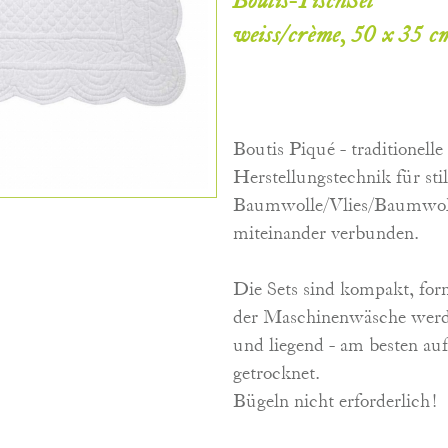
Boutis-TischSet
weiss/crème, 50 x 35 c
Boutis Piqué - traditionell
Herstellungstechnik für sti
Baumwolle/Vlies/Baumwoll
miteinander verbunden.
Die Sets sind kompakt, for
der Maschinenwäsche werde
und liegend - am besten au
getrocknet.
Bügeln nicht erforderlich!