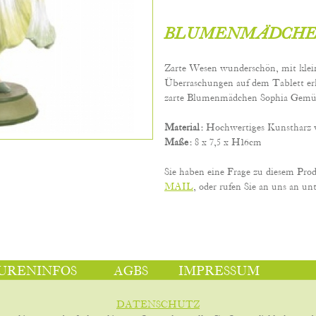
BLUMENMÄDCHEN Bl
Zarte Wesen wunderschön, mit klein
Überraschungen auf dem Tablett erh
zarte Blumenmädchen Sophia Gemüt
Material:
Hochwertiges Kunstharz 
Maße:
8 x 7,5 x H16cm
Sie haben eine Frage zu diesem Pro
MAIL
, oder rufen Sie an uns an unt
URENINFOS
AGBS
IMPRESSUM
DATENSCHUTZ