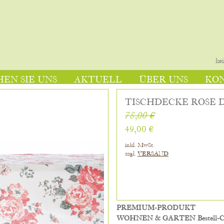
ke
EN SIE UNS
AKTUELL
ÜBER UNS
KO
TISCHDECKE ROSE D
78,00 €
49,00 €
inkl. MwSt.
zzgl.
VERSAND
PREMIUM-PRODUKT
WOHNEN & GARTEN Bestell-Col