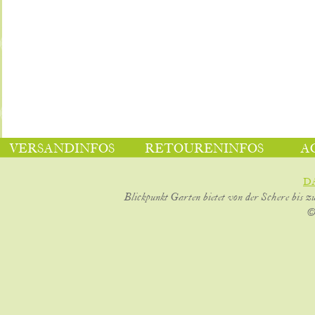
VERSANDINFOS
RETOURENINFOS
A
D
Blickpunkt Garten bietet von der Schere bis z
©