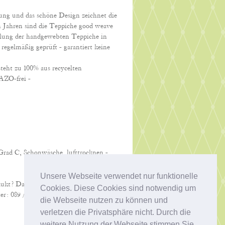
ung und das schöne Design zeichnet die
len Jahren sind die Teppiche good weave
llung
der handgewebten Teppiche in
regelmäßig geprüft - garantiert keine
eht zu 100% aus recycelten
 AZO-frei -
rad C, Schonwäsche, lufttrocknen -
Unsere Webseite verwendet nur funktionelle
dukt? Dann schreiben Sie uns eine kurze
Cookies. Diese Cookies sind notwendig um
er: 089 / 68 72 32. Wir beraten Sie gerne!
die Webseite nutzen zu können und
verletzen die Privatsphäre nicht. Durch die
weitere Nutzung der Webseite stimmen Sie