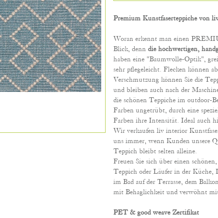
Premium Kunstfaserteppiche von liv
Woran erkennt man einen PREMIUM 
Blick, denn
die hochwertigen, handg
haben eine "Baumwolle-Optik", gre
sehr pflegeleicht. Flecken können a
Verschmutzung können Sie die Teppi
und bleiben auch nach der Maschine
die schönen Teppiche im outdoor-Ber
Farben ungetrübt, durch eine spez
Farben ihre Intensität. Ideal auch h
Wir verkaufen liv interior Kunstfase
uns immer, wenn Kunden unsere Qual
Teppich bleibt selten alleine.
Freuen Sie sich über einen schönen,
Teppich oder Läufer in der Küche,
im Bad auf der Terrasse, dem Balkon,
mit Behaglichkeit und verwöhnt mi
PET & good weave Zertifikat