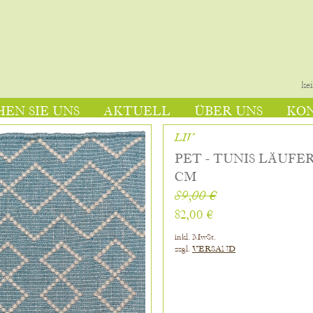
ke
EN SIE UNS
AKTUELL
ÜBER UNS
KO
LIV
PET - TUNIS LÄUFER 
CM
89,00 €
82,00 €
inkl. MwSt.
zzgl.
VERSAND