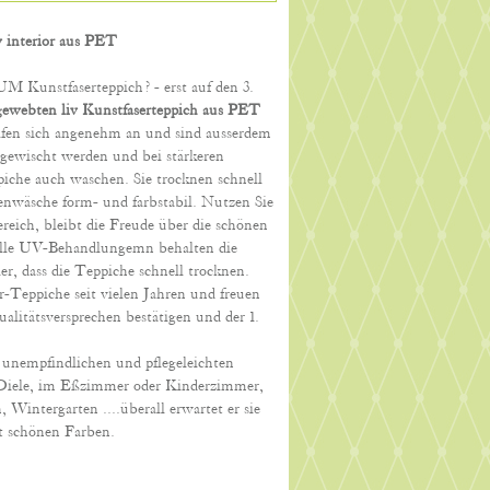
 interior aus PET
Kunstfaserteppich? - erst auf den 3.
ewebten liv Kunstfaserteppich
aus PET
ifen sich angenehm an und sind ausserdem
bgewischt werden und bei stärkeren
che auch waschen. Sie trocknen schnell
nwäsche form- und farbstabil. Nutzen Sie
eich, bleibt die Freude über die schönen
ielle UV-Behandlungemn behalten die
ier, dass die Teppiche schnell trocknen.
r-Teppiche seit vielen Jahren und freuen
itätsversprechen bestätigen und der 1.
 unempfindlichen und pflegeleichten
 Diele, im Eßzimmer oder Kinderzimmer,
 Wintergarten ....überall erwartet er sie
t schönen Farben.