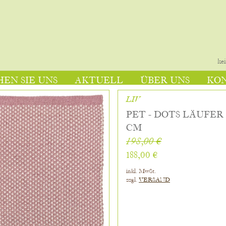
ke
EN SIE UNS
AKTUELL
ÜBER UNS
KO
LIV
PET - DOTS LÄUFER 
CM
198,00 €
188,00 €
inkl. MwSt.
zzgl.
VERSAND