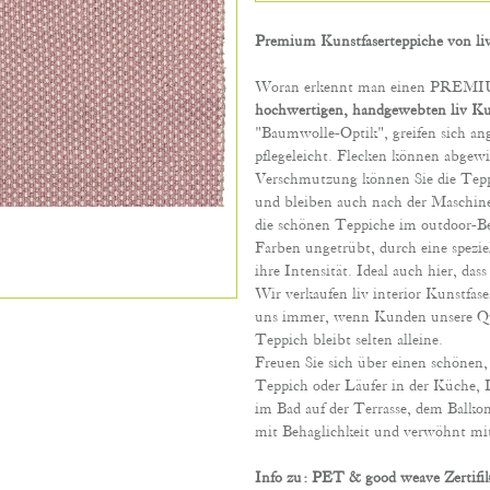
Premium Kunstfaserteppiche von liv
Woran erkennt man einen PREMIU
hochwertigen, handgewebten liv Ku
"Baumwolle-Optik", greifen sich a
pflegeleicht. Flecken können abgewi
Verschmutzung können Sie die Teppi
und bleiben auch nach der Maschine
die schönen Teppiche im outdoor-Ber
Farben ungetrübt, durch eine spezi
ihre Intensität. Ideal auch hier, das
Wir verkaufen liv interior Kunstfase
uns immer, wenn Kunden unsere Qual
Teppich bleibt selten alleine.
Freuen Sie sich über einen schönen,
Teppich oder Läufer in der Küche,
im Bad auf der Terrasse, dem Balkon,
mit Behaglichkeit und verwöhnt mi
Info zu: PET & good weave Zertifi