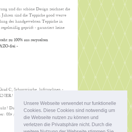
tung und das schöne Design zeichnet die
len Jahren sind die Teppiche good weave
llung
der handgewebten Teppiche in
regelmäßig geprüft - garantiert keine
eht zu 100% aus recycelten
 AZO-frei -
rad C, Schonwäsche, lufttrocknen -
KNER!
Unsere Webseite verwendet nur funktionelle
dukt? Dann schreiben Sie uns eine kurze
Cookies. Diese Cookies sind notwendig um
er: 089 / 68 72 32. Wir beraten Sie gerne!
die Webseite nutzen zu können und
verletzen die Privatsphäre nicht. Durch die
weitere Nutzung der Webseite stimmen Sie