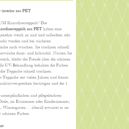
 interior aus PET
M Kunstfaserteppich? Die
nstfaserteppich
aus PET
haben eine
ngenehm weich an und sind außerdem sehr
scht werden und bei stärkeren
che auch waschen. Sie trocknen schnell
nwäsche form- und farbstabil. Nutzen Sie
eich, bleibt die Freude über die schönen
elle UV-Behandlung behalten die Farben
s die Teppiche schnell trocknen.
r-Teppiche seit vielen Jahren und freuen
itätsversprechen bestätigen und der 1.
 unempfindlichen und pflegeleichten
 Diele, im Esszimmer oder Kinderzimmer,
 Wintergarten ....überall erwartet er sie
t schönen Farben.
kat