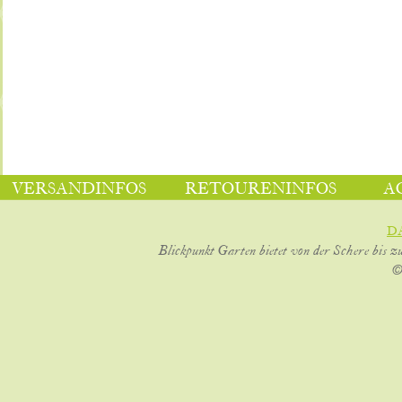
VERSANDINFOS
RETOURENINFOS
A
D
Blickpunkt Garten bietet von der Schere bis z
©