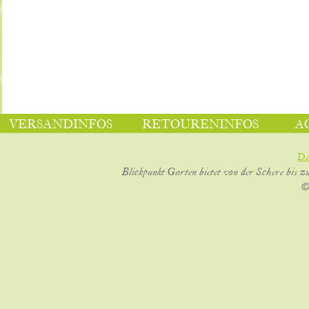
VERSANDINFOS
RETOURENINFOS
A
D
Blickpunkt Garten bietet von der Schere bis z
©