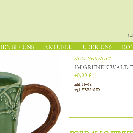
ke
EN SIE UNS
AKTUELL
ÜBER UNS
KO
AUSVERKAUFT
IM GRÜNEN WALD T
40,00 €
inkl. MwSt.
zzgl.
VERSAND