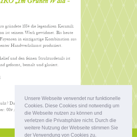
O „Im Grünen Wald -
iro gründete 1884 die legendären Keramik
on ist seinem Werk gewidmet. Bis heute
Fayencen in einzigartige Kombination aus
llenter Handwerkskunst produziert.
ief und den feinen Strukturdetails ist
d geformt, bemalt und glasiert.
l
Unsere Webseite verwendet nur funktionelle
dukt? Dann schreiben Sie uns eine kurze
Cookies. Diese Cookies sind notwendig um
er: 089 / 68 72 32. Wir beraten Sie gerne!
die Webseite nutzen zu können und
verletzen die Privatsphäre nicht. Durch die
weitere Nutzung der Webseite stimmen Sie
der Verwendung von Cookies zu.