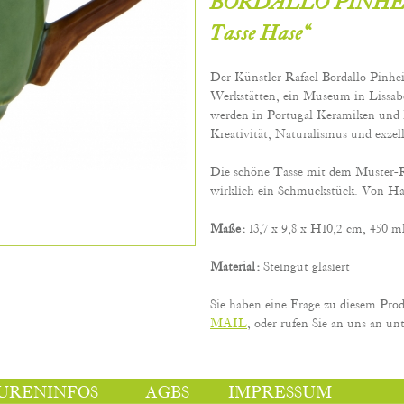
BORDALLO PINHEIR
Tasse Hase“
Der Künstler Rafael Bordallo Pinhe
Werkstätten, ein Museum in Lissab
werden in Portugal Keramiken und 
Kreativität, Naturalismus und exze
Die schöne Tasse mit dem Muster-Rel
wirklich ein Schmuckstück. Von Han
Maße:
13,7 x 9,8 x H10,2 cm, 450 m
Material:
Steingut glasiert
Sie haben eine Frage zu diesem Pro
MAIL
, oder rufen Sie an uns an unt
URENINFOS
AGBS
IMPRESSUM