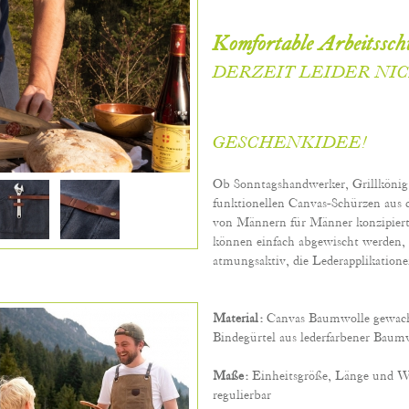
Komfortable Arbeitssch
DERZEIT LEIDER NI
GESCHENKIDEE!
Ob Sonntagshandwerker, Grillkönig o
funktionellen Canvas-Schürzen aus
von Männern für Männer konzipiert
können einfach abgewischt werden, 
atmungsaktiv, die Lederapplikatione
Material:
Canvas Baumwolle gewachs
Bindegürtel aus lederfarbener Baumw
Maße:
Einheitsgröße, Länge und We
regulierbar