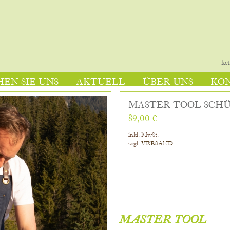
ke
EN SIE UNS
AKTUELL
ÜBER UNS
KO
MASTER TOOL SCHÜ
89,00 €
inkl. MwSt.
zzgl.
VERSAND
MASTER TOOL