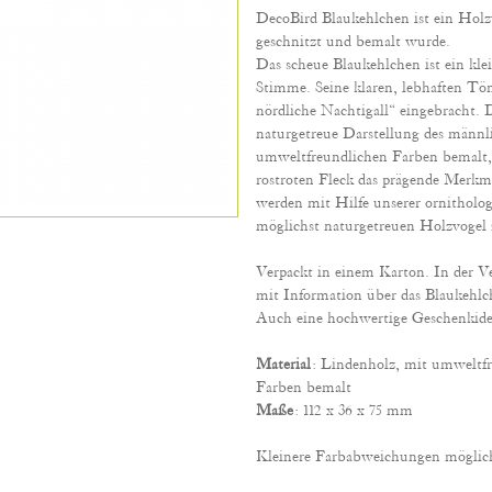
DecoBird Blaukehlchen ist ein Holz
geschnitzt und bemalt wurde.
Das scheue Blaukehlchen ist ein kl
Stimme. Seine klaren, lebhaften Tö
nördliche Nachtigall“ eingebracht. 
naturgetreue Darstellung des männ
umweltfreundlichen Farben bemalt, 
rostroten Fleck das prägende Merkm
werden mit Hilfe unserer ornitholo
möglichst naturgetreuen Holzvogel z
Verpackt in einem Karton. In der Ve
mit Information über das Blaukehlc
Auch eine hochwertige Geschenkide
Material
: Lindenholz,
mit umweltfr
Farben bemalt
Maße
:
112 x 36 x 75 mm
Kleinere Farbabweichungen möglic