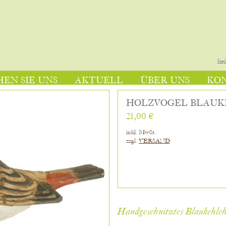
ke
EN SIE UNS
AKTUELL
ÜBER UNS
KO
HOLZVOGEL BLAU
21,00 €
inkl. MwSt.
zzgl.
VERSAND
Handgeschnitztes Blaukehlc