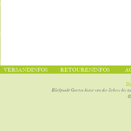
VERSANDINFOS
RETOURENINFOS
A
D
Blickpunkt Garten bietet von der Schere bis z
©