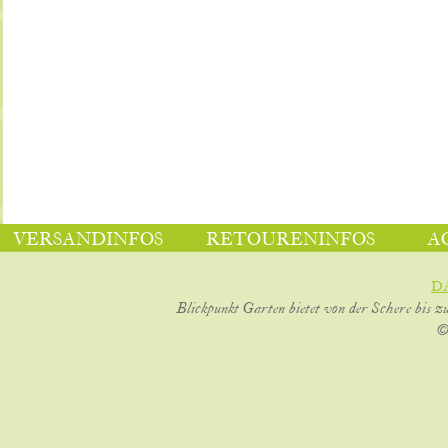
VERSANDINFOS
RETOURENINFOS
A
D
Blickpunkt Garten bietet von der Schere bis z
©