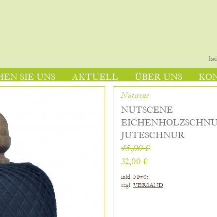
ke
EN SIE UNS
AKTUELL
ÜBER UNS
KO
Nutscene
NUTSCENE
EICHENHOLZSCHN
JUTESCHNUR
45,00 €
32,00 €
inkl. MwSt.
zzgl.
VERSAND