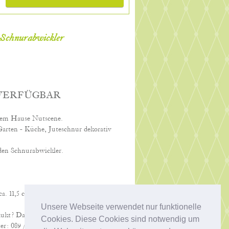
chnurabwickler
 VERFÜGBAR
 dem Hause Nutscene.
Garten - Küche, Juteschnur dekorativ
 den Schnurabwickler.
a. 11,5 cm, Höhe va. 16,5 cm
Unsere Webseite verwendet nur funktionelle
dukt? Dann schreiben Sie uns eine kurze
Cookies. Diese Cookies sind notwendig um
er: 089 / 68 72 32. Wir beraten Sie gerne!