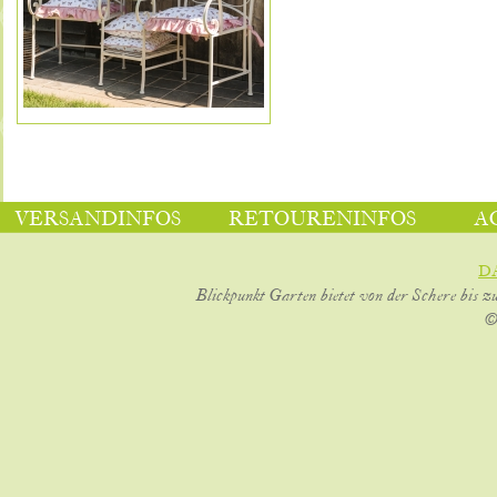
VERSANDINFOS
RETOURENINFOS
A
D
Blickpunkt Garten bietet von der Schere bis z
©