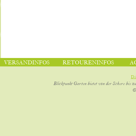
VERSANDINFOS
RETOURENINFOS
A
D
Blickpunkt Garten bietet von der Schere bis z
©