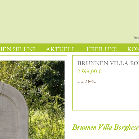
ke
EN SIE UNS
AKTUELL
ÜBER UNS
KO
BRUNNEN VILLA B
2.599,00 €
inkl. MwSt.
Brunnen Villa Borghese