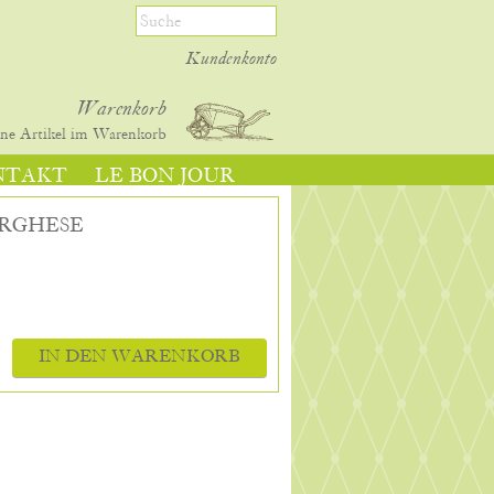
Kundenkonto
Warenkorb
ine
Artikel im Warenkorb
NTAKT
LE BON JOUR
ORGHESE
IN DEN WARENKORB