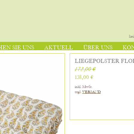
ke
EN SIE UNS
AKTUELL
ÜBER UNS
KO
LIEGEPOLSTER FL
172,00 €
138,00 €
inkl. MwSt.
zzgl.
VERSAND