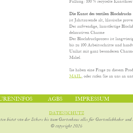
Füllung: 100 % recycelte Kunstfaser
Die Kunst des textilen Blockdrucks
ist Jahrtausende alt, klassische prov
Der aufwendige, kunstfertige Block
dekorativen Charme
Der Blockdruckprozess ist langwier
bis zu 100 Arbeitsschritte und handw
Unikat mit ganz besonderen Charme
Makel.
Sie haben eine Frage zu diesem Pro
MAIL
, oder rufen Sie an uns an unt
URENINFOS
AGBS
IMPRESSUM
DATENSCHUTZ
ten bietet von der Schere bis zum Gartenhaus alles für Gartenliebhaber und 
© copyright 2026