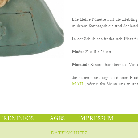
Die kleine Ninette hält die Liebling
in ihrem Sonntagskleid und Schleif
In der Schublade findet sich Platz fü
Maße:
21 x 11 x 18 cm
Material:
Resine, handbemalt, Vinta
Sie haben eine Frage zu diesem Pro
MAIL
, oder rufen Sie an uns an unt
URENINFOS
AGBS
IMPRESSUM
DATENSCHUTZ