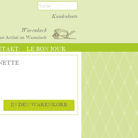
Kundenkonto
Warenkorb
ine
Artikel im Warenkorb
NTAKT
LE BON JOUR
INETTE
IN DEN WARENKORB