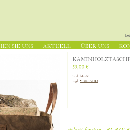
ke
EN SIE UNS
AKTUELL
ÜBER UNS
KO
KAMINHOLZTASCHE
59,00 €
inkl. MwSt.
zzgl.
VERSAND