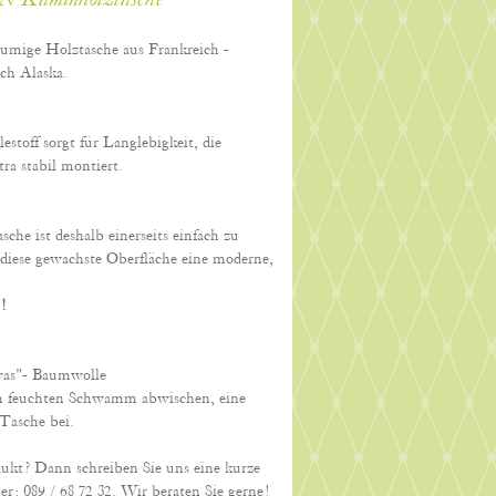
AN Kaminholztasche
lumige Holztasche aus Frankreich -
rch Alaska.
toff sorgt für Langlebigkeit, die
tra stabil montiert.
sche ist deshalb einerseits einfach zu
h diese gewachste Oberfläche eine moderne,
!
nvas"- Baumwolle
m feuchten Schwamm abwischen, eine
 Tasche bei.
dukt? Dann schreiben Sie uns eine kurze
er: 089 / 68 72 32. Wir beraten Sie gerne!