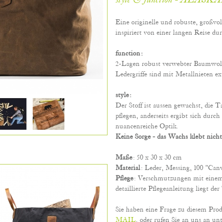
style & function - ALASK
Eine originelle und robuste, großvo
inspiriert von einer langen Reise du
function:
2-Lagen robust verwebter Baumwolles
Ledergriffe sind mit Metallnieten ex
style:
Der Stoff ist aussen gewachst, die Ta
pflegen, anderseits ergibt sich durc
nuancenreiche Optik.
Keine Sorge - das Wachs klebt nicht
Maße
: 50 x 30 x 30 cm
Material
: Leder, Messing, 100 "Ca
Pflege
: Verschmutzungen mit eine
detaillierte Pflegeanleitung liegt der
Sie haben eine Frage zu diesem Pro
MAIL
, oder rufen Sie an uns an unt