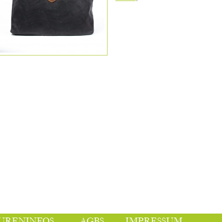
URENINFOS
AGBS
IMPRESSUM