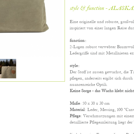
style & function - ALASK
Eine originelle und robuste, großvo
inspiriert von einer langen Reise du
function:
2-Lagen robust verwebter Baumwolles
Ledergriffe sind mit Metallnieten ex
style:
Der Stoff ist aussen gewachst, die Ta
pflegen, anderseits ergibt sich durc
nuancenreiche Optik.
Keine Sorge - das Wachs klebt nicht
Maße
: 50 x 30 x 30 cm
Material
: Leder, Messing, 100 "Ca
Pflege
: Verschmutzungen mit eine
detaillierte Pflegeanleitung liegt der