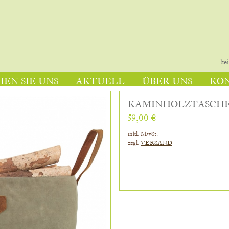
ke
EN SIE UNS
AKTUELL
ÜBER UNS
KO
KAMINHOLZTASCHE
59,00 €
inkl. MwSt.
zzgl.
VERSAND