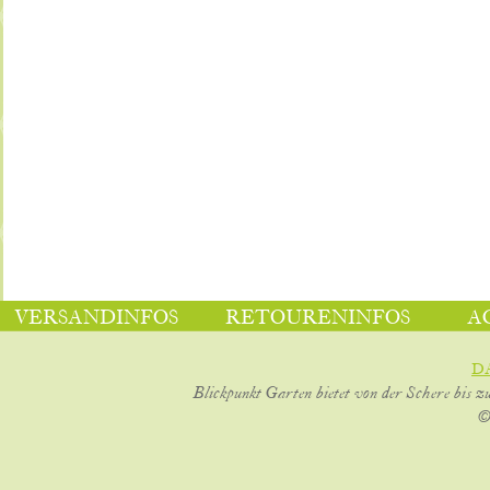
VERSANDINFOS
RETOURENINFOS
A
D
Blickpunkt Garten bietet von der Schere bis z
©