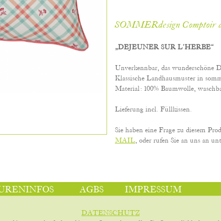
SOMMERdesign Comptoir d
„DEJEUNER SUR L’HERBE“
Unverkennbar, das wunderschöne D
Klassische Landhausmuster in somme
Material: 100% Baumwolle, waschba
Lieferung incl. Füllkissen.
Sie haben eine Frage zu diesem Pro
MAIL
, oder rufen Sie an uns an unt
URENINFOS
AGBS
IMPRESSUM
DATENSCHUTZ